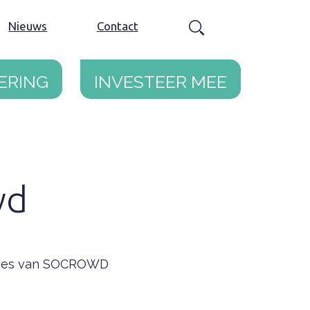
Nieuws
Contact
ering
Investeer mee
wd
caties van SOCROWD