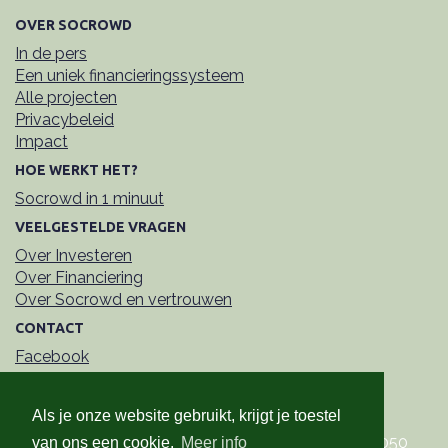
OVER SOCROWD
In de pers
Een uniek financieringssysteem
Alle projecten
Privacybeleid
Impact
HOE WERKT HET?
Socrowd in 1 minuut
VEELGESTELDE VRAGEN
Over Investeren
Over Financiering
Over Socrowd en vertrouwen
CONTACT
Facebook
LinkedIn
Contactformulier
Als je onze website gebruikt, krijgt je toestel
Socrowd Erkende CVSO
• Kerkstraat 108 • 9050
van ons een cookie.
Meer info