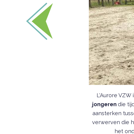
L'Aurore VZW 
jongeren
die ti
aansterken tuss
verwerven die h
het ond