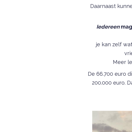
Daarnaast kunn
Iedereen
mag
je kan zelf w
vri
Meer le
De 66.700 euro d
200.000 euro. D