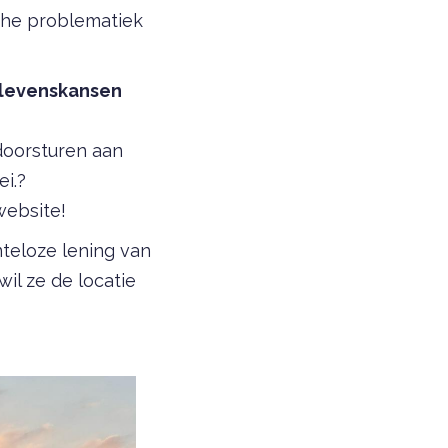
che problematiek
 levenskansen
doorsturen aan
ei.?
ebsite!
teloze lening van
il ze de locatie