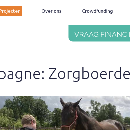
Projecten
Over ons
Crowdfunding
Vraag financi
agne: Zorgboerde