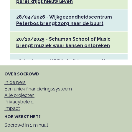
parel krijgt nieuw leven
28/04/2026 - Wijkgezondheidscentrum
Peterbos brengt zorg naar de buurt
20/10/2025 - Schuman School of Music
brengt muziek waar kansen ontbreken
16/10/2025 - AXI Riksjarijders verzetten
zich met hun benen tegen sociaal
isolement
OVER SOCROWD
In de pers
Een uniek financieringssysteem
30/09/2025 - On Stage - bruisende,
Alle projecten
inclusieve hotspot in Deurne
Privacybeleid
Impact
17/07/2025 - Campagne ONYX - waar
HOE WERKT HET?
muren geen grenzen zijn maar kansen
Socrowd in 1 minuut