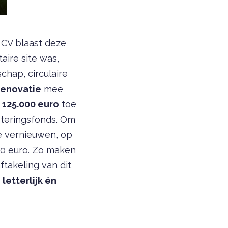
 CV blaast deze
aire site was,
hap, circulaire
renovatie
mee
 125.000 euro
toe
steringsfonds. Om
te vernieuwen, op
00 euro. Zo maken
ftakeling van dit
letterlijk én