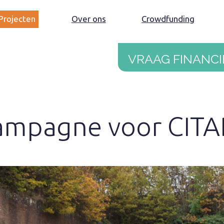
Projecten
Over ons
Crowdfunding
Vraag financi
ampagne voor CITA