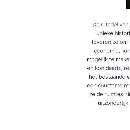
De Citadel van
unieke histor
toveren ze om 
economie, kuns
mogelijk te make
en kon daarbij r
het bestaande
v
een duurzame man
ze de ruimtes ni
uitzonderlij