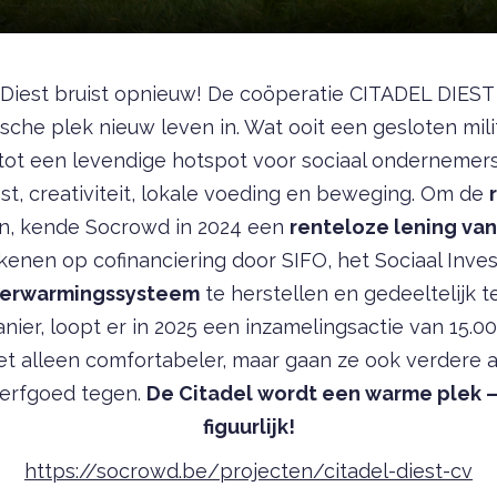
 Diest bruist opnieuw! De coöperatie CITADEL DIEST
ische plek nieuw leven in. Wat ooit een gesloten milit
tot een levendige hotspot voor sociaal ondernemersc
t, creativiteit, lokale voeding en beweging. Om de
n, kende Socrowd in 2024 een
renteloze lening van
ekenen op cofinanciering door SIFO, het Sociaal Inve
erwarmingssysteem
te herstellen en gedeeltelijk 
ier, loopt er in 2025 een inzamelingsactie van 15.0
et alleen comfortabeler, maar gaan ze ook verdere a
k erfgoed tegen.
De Citadel wordt een warme plek – 
figuurlijk!
https://socrowd.be/projecten/citadel-diest-cv