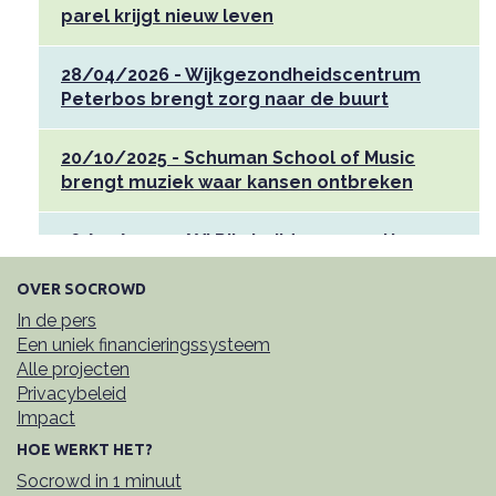
parel krijgt nieuw leven
28/04/2026 - Wijkgezondheidscentrum
Peterbos brengt zorg naar de buurt
20/10/2025 - Schuman School of Music
brengt muziek waar kansen ontbreken
16/10/2025 - AXI Riksjarijders verzetten
zich met hun benen tegen sociaal
isolement
OVER SOCROWD
In de pers
Een uniek financieringssysteem
30/09/2025 - On Stage - bruisende,
Alle projecten
inclusieve hotspot in Deurne
Privacybeleid
Impact
17/07/2025 - Campagne ONYX - waar
HOE WERKT HET?
muren geen grenzen zijn maar kansen
Socrowd in 1 minuut