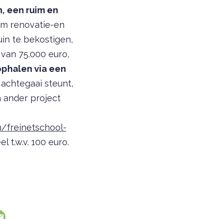
n, een ruim en
m renovatie-en
uin te bekostigen,
van 75.000 euro,
ophalen via een
Nachtegaai steunt,
n ander project
/freinetschool-
 t.w.v. 100 euro.