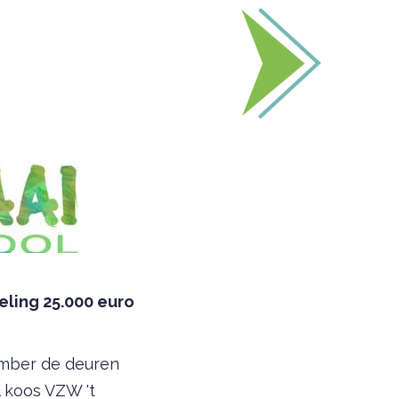
ling 25.000 euro
ember de deuren
l koos VZW 't