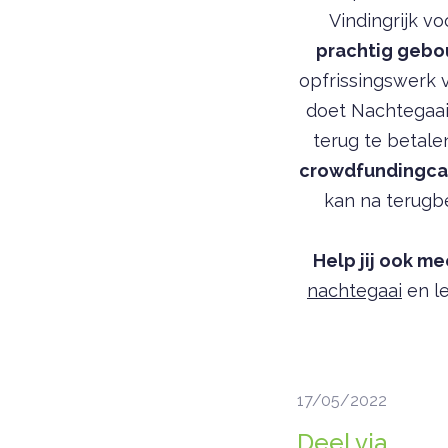
Vindingrijk v
prachtig gebo
opfrissingswerk v
doet Nachtegaai
terug te betale
crowdfundingc
kan na terugbe
Help jij ook me
nachtegaai
en le
17/05/2022
Deel via