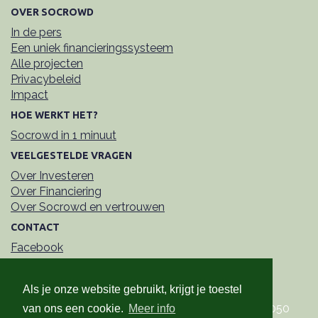
isolement
OVER SOCROWD
In de pers
Een uniek financieringssysteem
30/09/2025 - On Stage - bruisende,
Alle projecten
inclusieve hotspot in Deurne
Privacybeleid
Impact
17/07/2025 - Campagne ONYX - waar
HOE WERKT HET?
muren geen grenzen zijn maar kansen
Socrowd in 1 minuut
VEELGESTELDE VRAGEN
16/06/2025 - Vers van de pers: Socrowd
Activiteitenverslag 2024
Over Investeren
Over Financiering
Over Socrowd en vertrouwen
02/05/2025 - Nieuwe campagne voor
Wijkgezondheidscentrum DE REIEN
CONTACT
Facebook
LinkedIn
20/04/2025 - Nieuwe campagne voor
Contactformulier
CITADEL DIEST
Als je onze website gebruikt, krijgt je toestel
Socrowd Erkende CVSO
• Kerkstraat 108 • 9050
van ons een cookie.
Meer info
22/10/2024 - Nieuwe lening aan De MET